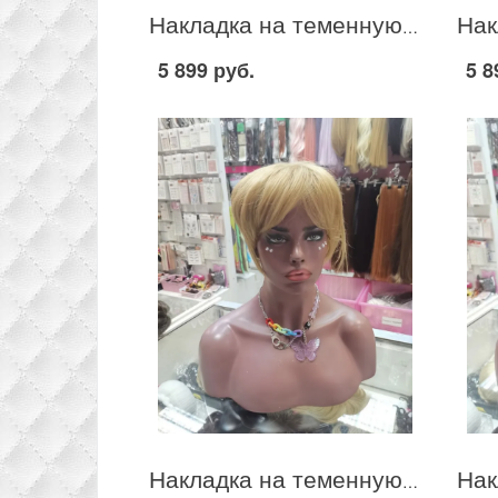
Накладка на теменную зону из термо канекалона стрижка цвет темный шоколад #2.0
5 899 руб.
5 8
Накладка на теменную зону из термо канекалона стрижка цвет теплый русый #15