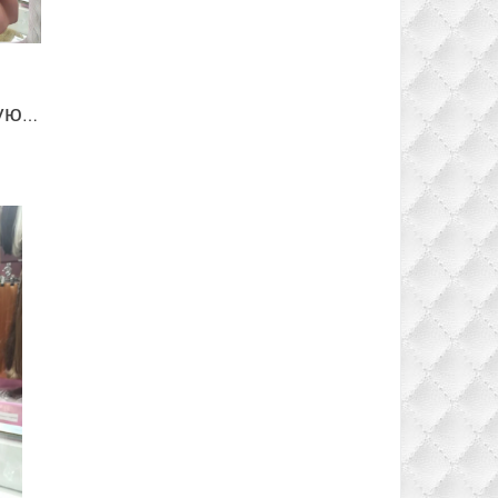
Накладка на теменную зону из термо канекалона стрижка цвет русый #10