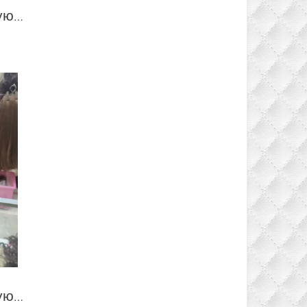
Накладка на теменную зону из термо канекалона стрижка цвет теплый блонд с затемненными корнями #TT8/y927
Накладка на теменную зону из термо канекалона стрижка цвет блонд #613O