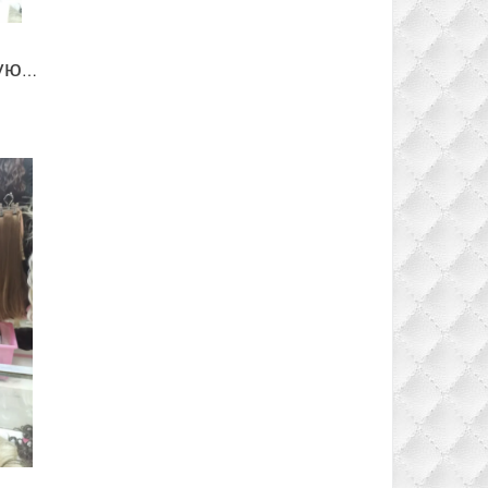
Накладка на теменную зону из термо канекалона стрижка цвет мелированный блонд #10FS26