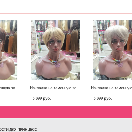
Накладка на теменную зону из термо канекалона стрижка каштановый оттенок #33
Накладка на теменную зону из термо канекалона стрижка цвет теплый блонд с затемненными корнями #TT8/y927
5 899 руб.
5 899 руб.
ВОСТИ ДЛЯ ПРИНЦЕСС