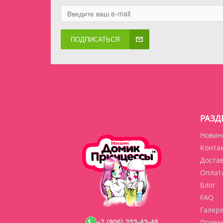
ПОДПИСАТЬСЯ
РАЗД
Новин
Конта
Доста
Оплат
Блог
FAQ
Галер
+7 (906) 253-43-48
Полез