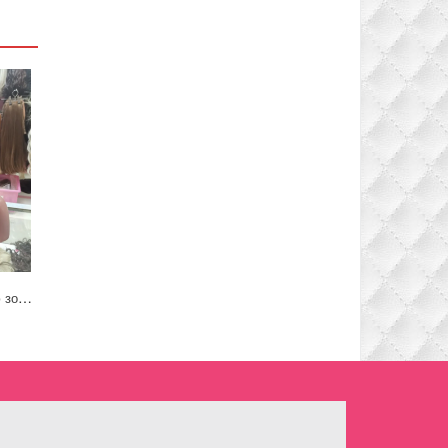
Накладка на теменную зону из термо канекалона стрижка цвет пепельный блонд #51