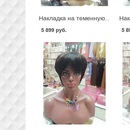
Накладка на теменную зону из термо канекалона стрижка цвет блонд #16/613
5 899 руб.
5 8