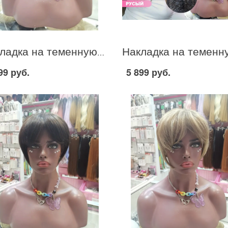
Накладка на теменную зону из термо канекалона стрижка каштановый оттенок #33
99 руб.
5 899 руб.