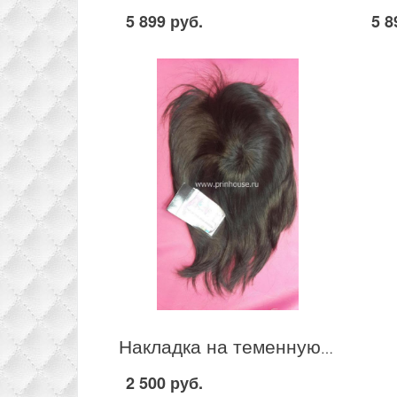
5 899 руб.
5 8
Накладка на теменную зону средней длины с челкой яркий блонд на 4 клипсах цвет 4 коричневый DOLL
2 500 руб.