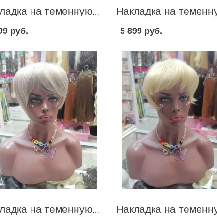
Накладка на теменную зону из термо канекалона стрижка цвет темный шоколад #4
99 руб.
5 899 руб.
Накладка на теменную зону из термо канекалона стрижка цвет пепельный блонд #51