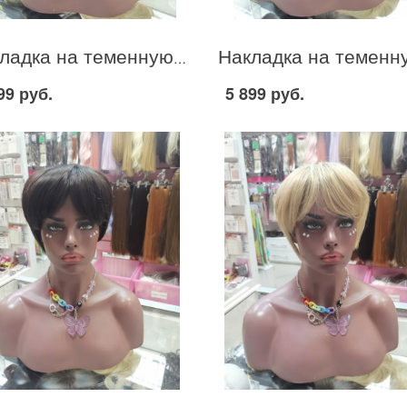
Накладка на теменную зону из термо канекалона стрижка цвет шоколад #6
99 руб.
5 899 руб.