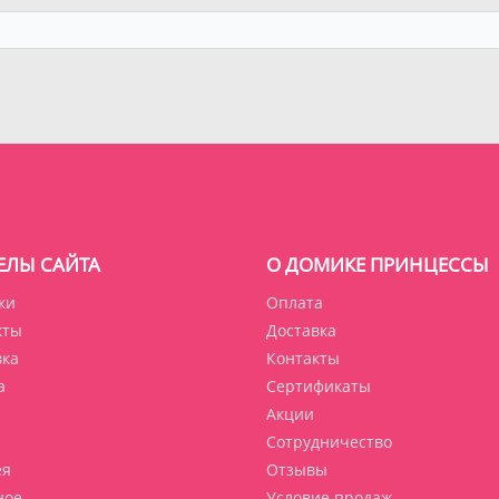
ЕЛЫ САЙТА
О ДОМИКЕ ПРИНЦЕССЫ
ки
Оплата
кты
Доставка
вка
Контакты
а
Сертификаты
Акции
Сотрудничество
ея
Отзывы
ное
Условие продаж