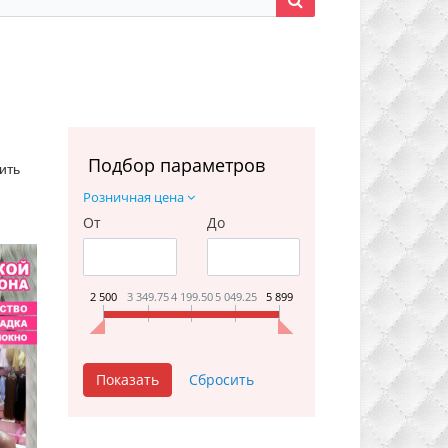
Подбор параметров
ить
Розничная цена
От
До
2 500
3 349.75
4 199.50
5 049.25
5 899