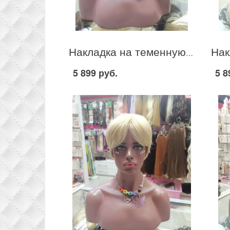
Накладка на теменную зону из термо канекалона стрижка цвет блонд #613/122
5 899 руб.
5 8